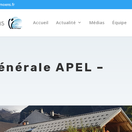
moens.fr
Accueil
Actualité
Médias
Équipe
énérale APEL –