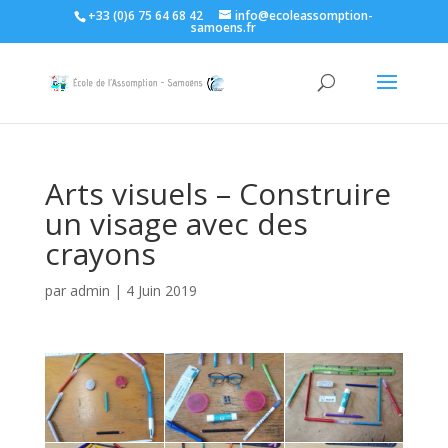
+33 (0)6 75 64 68 42
info@ecoleassomption-
samoens.fr
Arts visuels – Construire
un visage avec des
crayons
par
admin
|
4 Juin 2019