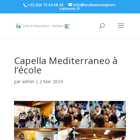
+33 (0)6 75 64 68 42
info@ecoleassomption-
samoens.fr
Capella Mediterraneo à
l’école
par
admin
|
2 Mar 2024