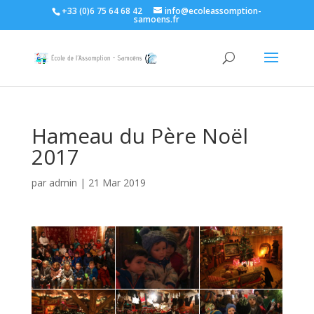
+33 (0)6 75 64 68 42
info@ecoleassomption-
samoens.fr
Hameau du Père Noël
2017
par
admin
|
21 Mar 2019