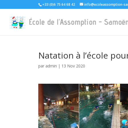
+33 (0)6 75 64 68 42
info@ecoleassomption-sa
Natation à l’école pou
par
admin
|
13 Nov 2020