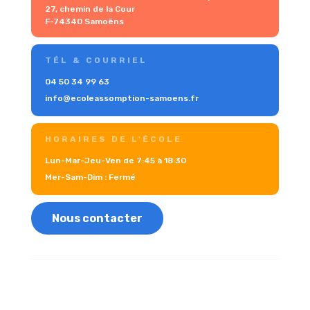
27, chemin de la Cour
F-74340 Samoëns
TÉL & COURRIEL
04 50 34 99 63
info@ecoleassomption-samoens.fr
HORAIRES DE L'ÉCOLE
Lun-Mar-Jeu-Ven de 7:45 à 18:30
Mer-Sam-Dim : Fermé
Nous contacter