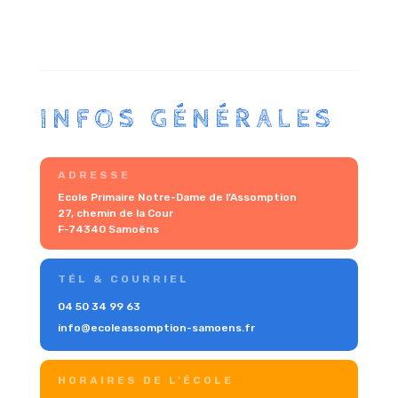
INFOS GÉNÉRALES
ADRESSE
Ecole Primaire Notre-Dame de l’Assomption
27, chemin de la Cour
F-74340 Samoëns
TÉL & COURRIEL
04 50 34 99 63
info@ecoleassomption-samoens.fr
HORAIRES DE L'ÉCOLE