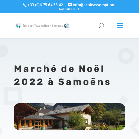
+33 (0)6 75 64 68 42
info@ecoleassomption-
samoens.fr
Marché de Noël
2022 à Samoëns