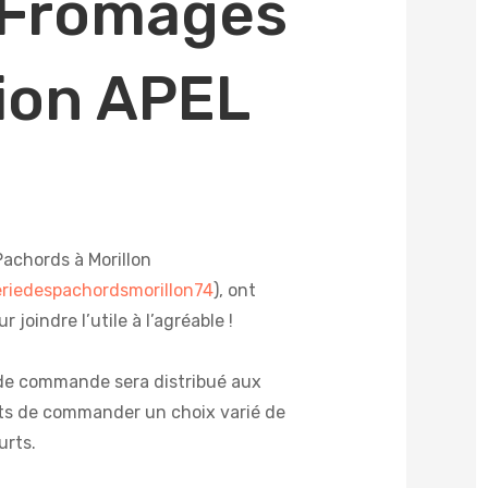
 Fromages
ion APEL
Pachords à Morillon
riedespachordsmorillon74
), ont
 joindre l’utile à l’agréable !
 de commande sera distribué aux
ts de commander un choix varié de
urts.