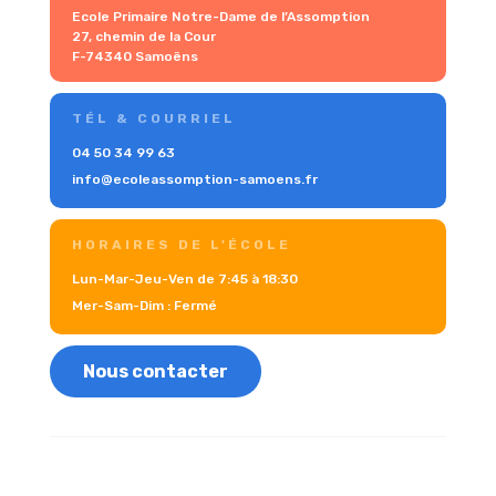
Ecole Primaire Notre-Dame de l’Assomption
27, chemin de la Cour
F-74340 Samoëns
TÉL & COURRIEL
04 50 34 99 63
info@ecoleassomption-samoens.fr
HORAIRES DE L'ÉCOLE
Lun-Mar-Jeu-Ven de 7:45 à 18:30
Mer-Sam-Dim : Fermé
Nous contacter