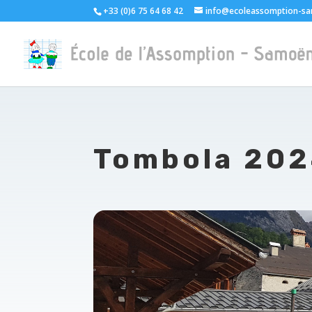
+33 (0)6 75 64 68 42
info@ecoleassomption-sa
Tombola 202